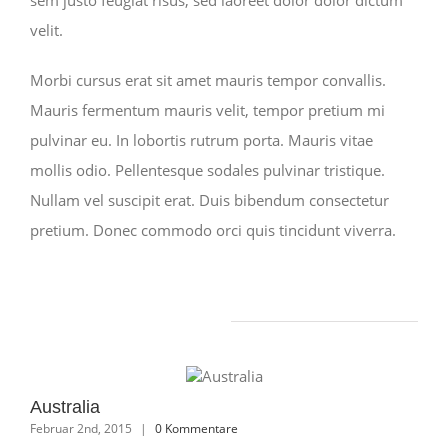
sem justo feugiat risus, sed laoreet dolor dolor dictum
velit.
Morbi cursus erat sit amet mauris tempor convallis.
Mauris fermentum mauris velit, tempor pretium mi
pulvinar eu. In lobortis rutrum porta. Mauris vitae
mollis odio. Pellentesque sodales pulvinar tristique.
Nullam vel suscipit erat. Duis bibendum consectetur
pretium. Donec commodo orci quis tincidunt viverra.
Ähnliche Projekte
Australia
So
Februar 2nd, 2015
|
0 Kommentare
Feb