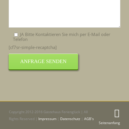
JA Bitte Kontaktieren Sie mich per E-Mail oder
Telefon
[cf7sr-simple-recaptcha]
Copyright 2012-2016 Gästehaus Ferienglück | All
Rights Reserved |
Impressum
|
Datenschutz
|
AGB's
Seitenanfang